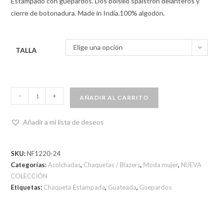
Estampado con guepardos. Dos bolsillo spalstrón delanteros y
cierre de botonadura. Made in India.100% algodón.
Elige una opción
TALLA
-
+
AÑADIR AL CARRITO
Añadir a mi lista de deseos
SKU:
NF1220-24
Categorías:
Acolchadas
,
Chaquetas / Blazers
,
Moda mujer
,
NUEVA
COLECCIÓN
Etiquetas:
Chaqueta Estampada
,
Güateada
,
Guepardos