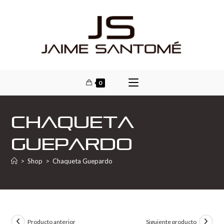
0
Chaqueta
Guepardo
>
Shop
>
Chaqueta Guepardo
Producto anterior
Siguiente producto