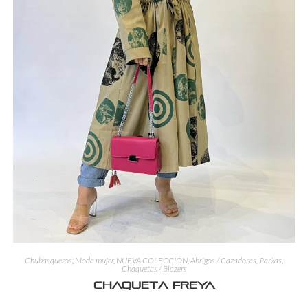
Chubasqueros
,
Moda mujer
,
NUEVA COLECCIÓN
,
Abrigos / Cazadoras
,
Parkas
,
Chaquetas / Blazers
Chaqueta Freya