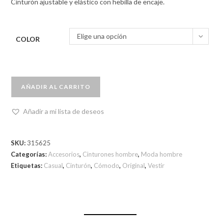
Cinturón ajustable y elástico con hebilla de encaje.
Elige una opción
COLOR
AÑADIR AL CARRITO
Añadir a mi lista de deseos
SKU:
315625
Categorías:
Accesorios
,
Cinturones hombre
,
Moda hombre
Etiquetas:
Casual
,
Cinturón
,
Cómodo
,
Original
,
Vestir