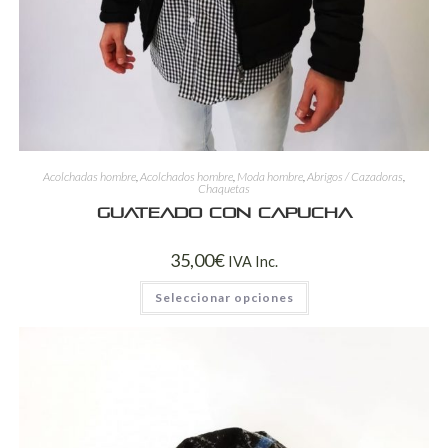
Acolchadas hombre
,
Acolchados hombre
,
Moda hombre
,
Abrigos / Cazadoras
,
Chaquetas
Guateado con capucha
35,00
€
IVA Inc.
Seleccionar opciones