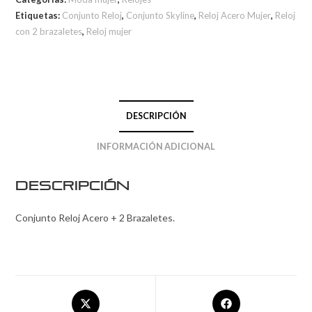
Etiquetas:
Conjunto Reloj
,
Conjunto Skyline
,
Reloj Acero Mujer
,
Reloj
con 2 brazaletes
,
Reloj mujer
DESCRIPCIÓN
INFORMACIÓN ADICIONAL
Descripción
Conjunto Reloj Acero + 2 Brazaletes.