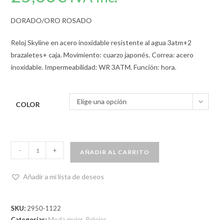
DORADO/ORO ROSADO
Reloj Skyline en acero inoxidable resistente al agua 3atm+2
brazaletes+ caja. Movimiento: cuarzo japonés. Correa: acero
inoxidable. Impermeabilidad: WR 3ATM. Función: hora.
Elige una opción
COLOR
-
+
AÑADIR AL CARRITO
Añadir a mi lista de deseos
SKU:
2950-1122
Categorías:
Moda mujer
,
Relojes