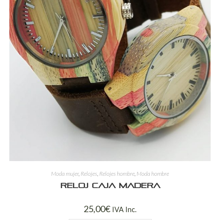
Moda mujer
,
Relojes
,
Relojes hombre
,
Moda hombre
Reloj caja madera
25,00
€
IVA Inc.