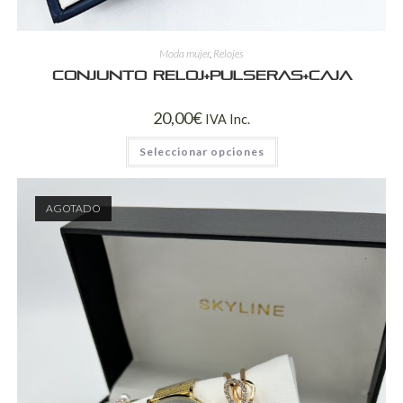
Moda mujer
,
Relojes
Conjunto reloj+pulseras+caja
20,00
€
IVA Inc.
Seleccionar opciones
AGOTADO