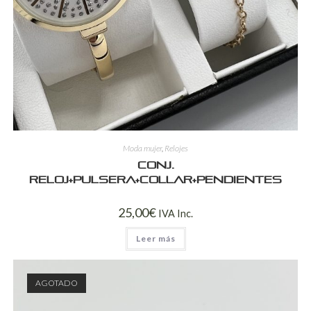
Moda mujer
,
Relojes
Conj.
reloj+pulsera+collar+pendientes
25,00
€
IVA Inc.
Leer más
AGOTADO