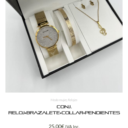
Moda mujer
,
Relojes
Conj.
reloj+brazalete+collar+pendientes
25,00
€
IVA Inc.