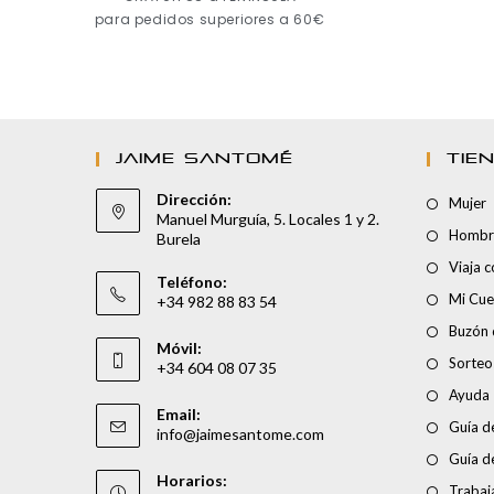
para pedidos superiores a 60€
JAIME SANTOMÉ
TIE
Dirección:
Mujer
Manuel Murguía, 5. Locales 1 y 2.
Hombr
Burela
Viaja 
Teléfono:
Mi Cue
+34 982 88 83 54
Buzón 
Móvil:
Sorteo
+34 604 08 07 35
Ayuda
Email:
Guía de
info@jaimesantome.com
Guía d
Horarios:
Trabaj