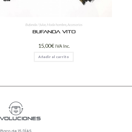
Bufanda / fular
,
Moda hombre
,
Accesorios
Bufanda Vito
15,00
€
IVA Inc.
Añadir al carrito
voluciones
Plazo de 15 DÍAS