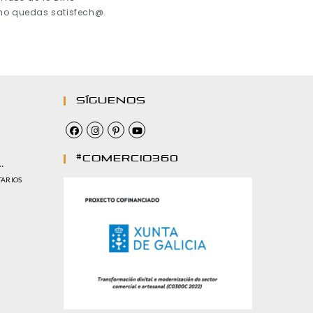
 no quedas satisfech@.
Síguenos
#comercio360
…
TARIOS