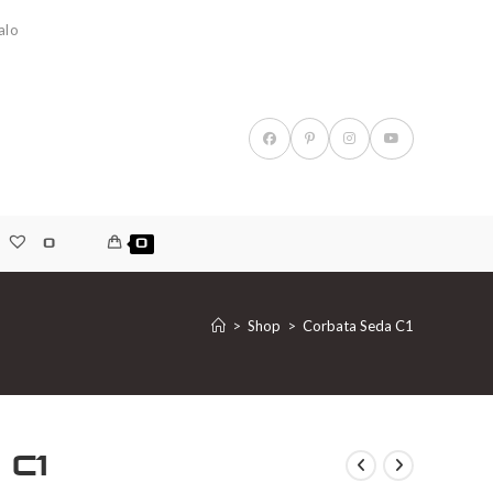
alo
0
0
>
Shop
>
Corbata Seda C1
 C1