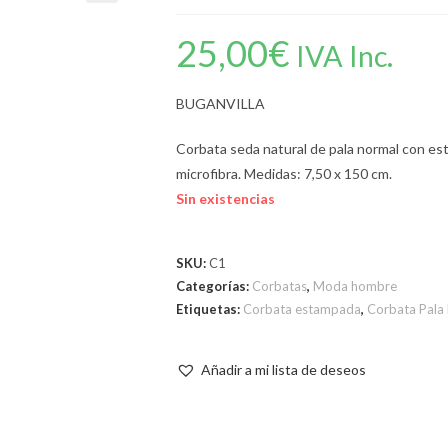
25,00
€
IVA Inc.
BUGANVILLA
Corbata seda natural de pala normal con e
microfibra. Medidas: 7,50 x 150 cm.
Sin existencias
SKU:
C1
Categorías:
Corbatas
,
Moda hombre
Etiquetas:
Corbata estampada
,
Corbata Pala
Añadir a mi lista de deseos