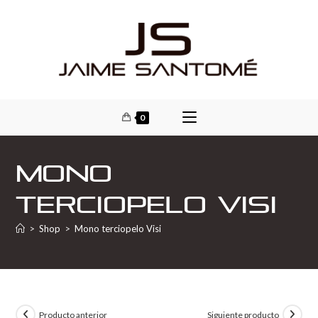
0
Mono
terciopelo Visi
>
Shop
>
Mono terciopelo Visi
Producto anterior
Siguiente producto