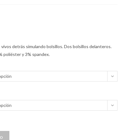
 vivos detrás simulando bolsillos. Dos bolsillos delanteros.
7% poliéster y 3% spandex.
opción
opción
TO