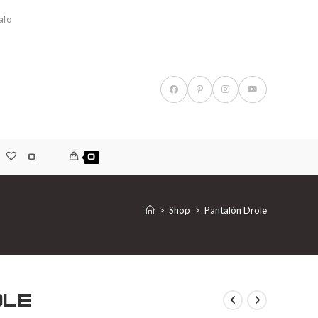
alo
0
0
>
Shop
>
Pantalón Drole
le