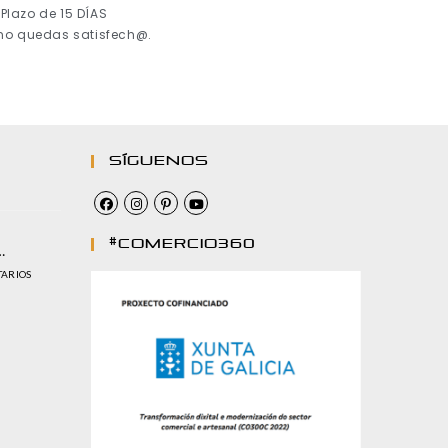
Plazo de 15 DÍAS
 no quedas satisfech@.
Síguenos
#comercio360
…
TARIOS