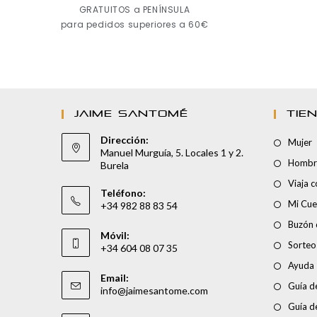
GRATUITOS a PENÍNSULA
para pedidos superiores a 60€
JAIME SANTOMÉ
TIE
Dirección:
Mujer
Manuel Murguía, 5. Locales 1 y 2.
Hombr
Burela
Viaja 
Teléfono:
Mi Cue
+34 982 88 83 54
Buzón 
Móvil:
Sorteo
+34 604 08 07 35
Ayuda
Email:
Guía de
info@jaimesantome.com
Guía d