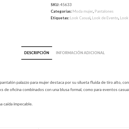
SKU:
45633
Categorías:
Moda mujer
,
Pantalones
Etiquetas:
Look Casual
,
Look de Evento
,
Look 
DESCRIPCIÓN
INFORMACIÓN ADICIONAL
 pantalón palazzo para mujer destaca por su silueta fluida de tiro alto, 
ks de oficina combinados con una blusa formal, como para eventos casua
na caída impecable.