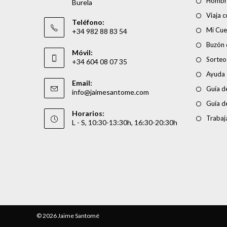
Hombr
Burela
Viaja 
Teléfono:
Mi Cue
+34 982 88 83 54
Buzón 
Móvil:
Sorteo
+34 604 08 07 35
Ayuda
Email:
Guía de
info@jaimesantome.com
Guía d
Horarios:
Trabaj
L - S, 10:30-13:30h, 16:30-20:30h
© 2026 Jaime Santomé