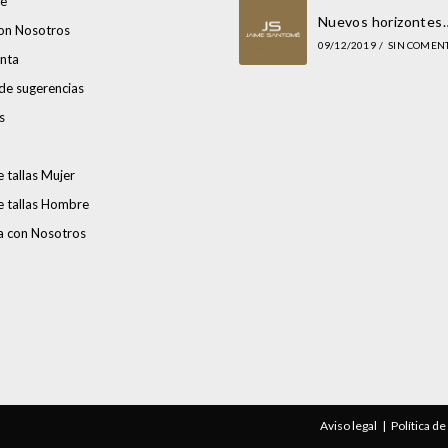
e
Nuevos horizontes
con Nosotros
09/12/2019
/
SIN COMEN
nta
de sugerencias
s
 tallas Mujer
e tallas Hombre
a con Nosotros
Aviso legal
Política d