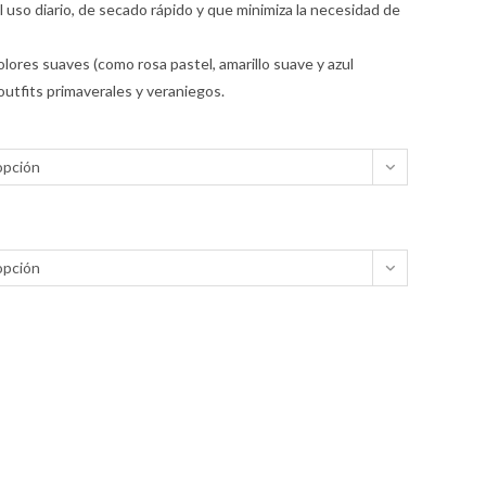
l uso diario, de secado rápido y que minimiza la necesidad de
olores suaves (como rosa pastel, amarillo suave y azul
 outfits primaverales y veraniegos.
opción
opción