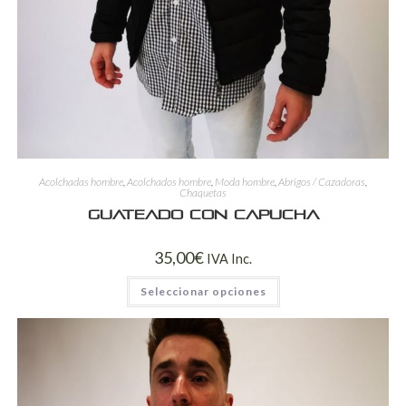
Acolchadas hombre
,
Acolchados hombre
,
Moda hombre
,
Abrigos / Cazadoras
,
Chaquetas
Guateado con capucha
35,00
€
IVA Inc.
Seleccionar opciones