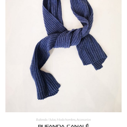
Bufanda / fular
,
Moda hombre
,
Accesorios
Bufanda canalé