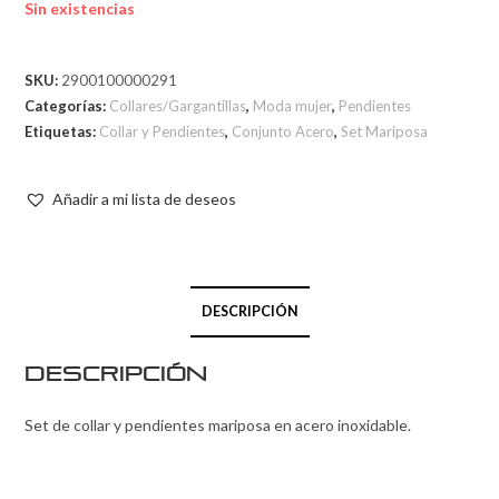
Sin existencias
SKU:
2900100000291
Categorías:
Collares/Gargantillas
,
Moda mujer
,
Pendientes
Etiquetas:
Collar y Pendientes
,
Conjunto Acero
,
Set Mariposa
Añadir a mi lista de deseos
DESCRIPCIÓN
Descripción
Set de collar y pendientes mariposa en acero inoxidable.