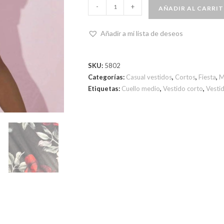
-
+
AÑADIR AL CARRI
Añadir a mi lista de deseos
SKU:
5802
Categorías:
Casual vestidos
,
Cortos
,
Fiesta
,
M
Etiquetas:
Cuello medio
,
Vestido corto
,
Vesti