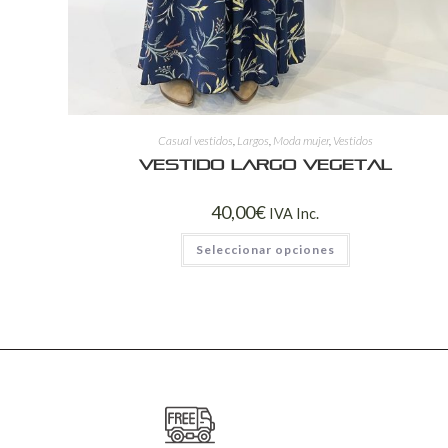
Casual vestidos
,
Largos
,
Moda mujer
,
Vestidos
Vestido largo vegetal
40,00
€
IVA Inc.
Seleccionar opciones