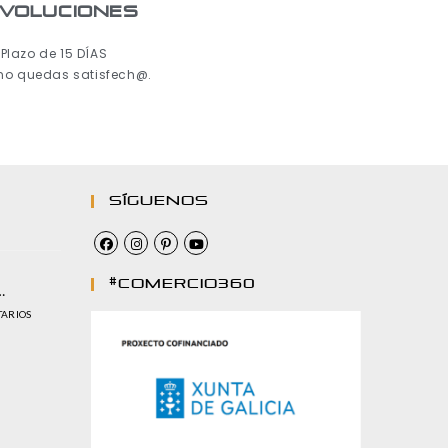
voluciones
Plazo de 15 DÍAS
 no quedas satisfech@.
Síguenos
#comercio360
…
TARIOS