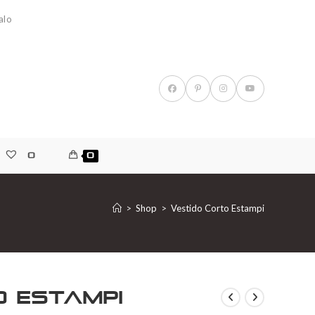
alo
0
0
>
Shop
>
Vestido Corto Estampi
o Estampi