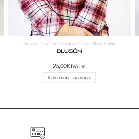
Casual vestidos
,
Cortos
,
Moda mujer
,
Camisas / Blusas
,
Vestidos
Blusón
25,00
€
IVA Inc.
Seleccionar opciones