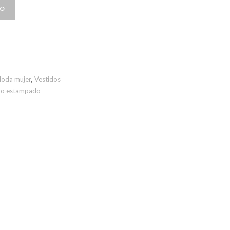
TO
oda mujer
,
Vestidos
do estampado