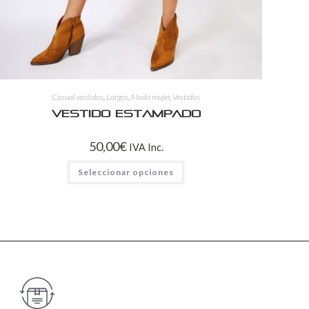
Casual vestidos
,
Largos
,
Moda mujer
,
Vestidos
Vestido estampado
50,00
€
IVA Inc.
Seleccionar opciones