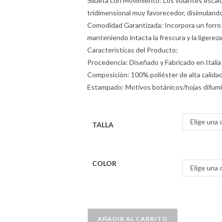
Silueta con Movimiento: Los volantes escalo
tridimensional muy favorecedor, disimulando 
Comodidad Garantizada: Incorpora un forro i
manteniendo intacta la frescura y la ligereza
Características del Producto:
Procedencia: Diseñado y Fabricado en Italia 
Composición: 100% poliéster de alta calidad
Estampado: Motivos botánicos/hojas difumin
Elige una 
TALLA
COLOR
Elige una 
AÑADIR AL CARRITO