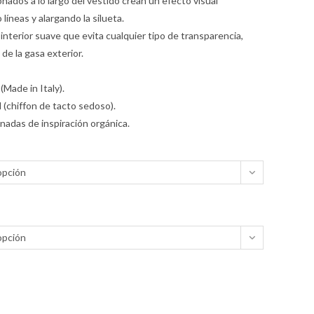
nados a lo largo del vestido crean un efecto visual
líneas y alargando la silueta.
nterior suave que evita cualquier tipo de transparencia,
 de la gasa exterior.
(Made in Italy).
 (chiffon de tacto sedoso).
adas de inspiración orgánica.
opción
opción