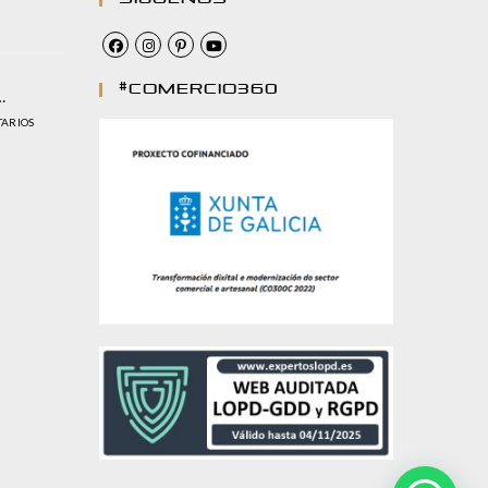
#comercio360
…
TARIOS