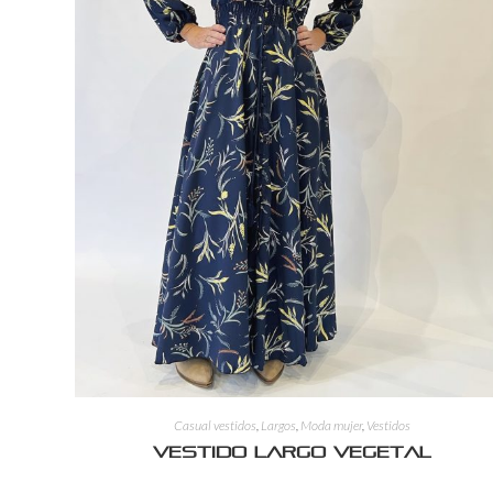
Casual vestidos
,
Largos
,
Moda mujer
,
Vestidos
Vestido largo vegetal