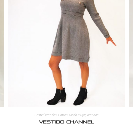
Casual vestidos
,
Cortos
,
Moda mujer
,
Vestidos
Vestido Channel