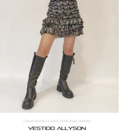
Casual vestidos
,
Cortos
,
Moda mujer
,
Vestidos
Vestido Allyson