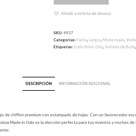
Añadir a mi lista de deseos
SKU:
4937
Categorías:
Fiesta
,
Largos
,
Moda mujer
,
Vesti
Etiquetas:
Estilo Boho-Chic
,
Invitada de Boda
DESCRIPCIÓN
INFORMACIÓN ADICIONAL
argo de chiffon premium con estampado de hojas. Con un favorecedor esco
pieza Made in Italy es la elección perfecta para tus eventos y noches de
erior.