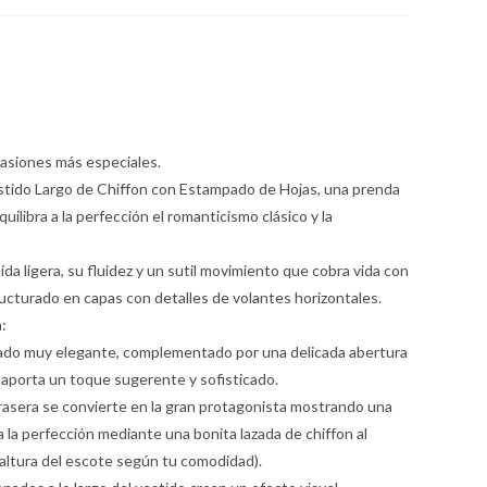
ocasiones más especiales.
estido Largo de Chiffon con Estampado de Hojas, una prenda
ilibra a la perfección el romanticismo clásico y la
ída ligera, su fluidez y un sutil movimiento que cobra vida con
ructurado en capas con detalles de volantes horizontales.
:
errado muy elegante, complementado por una delicada abertura
 aporta un toque sugerente y sofisticado.
rasera se convierte en la gran protagonista mostrando una
 la perfección mediante una bonita lazada de chiffon al
a altura del escote según tu comodidad).