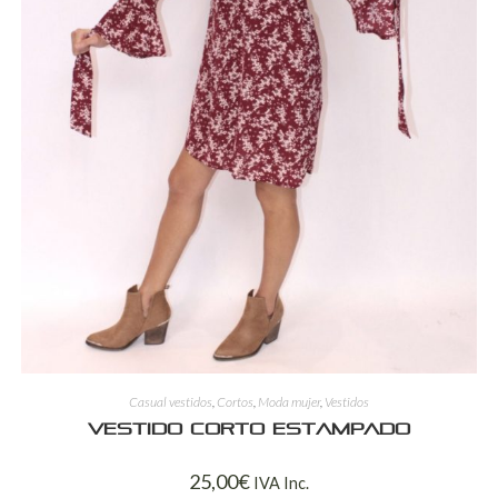
Casual vestidos
,
Cortos
,
Moda mujer
,
Vestidos
Vestido corto estampado
25,00
€
IVA Inc.