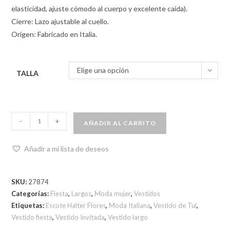
elasticidad, ajuste cómodo al cuerpo y excelente caída).
Cierre: Lazo ajustable al cuello.
Origen: Fabricado en Italia.
Elige una opción
TALLA
-
+
AÑADIR AL CARRITO
Añadir a mi lista de deseos
SKU:
27874
Categorías:
Fiesta
,
Largos
,
Moda mujer
,
Vestidos
Etiquetas:
Escote Halter Flores
,
Moda Italiana
,
Vestido de Tul
,
Vestido fiesta
,
Vestido Invitada
,
Vestido largo