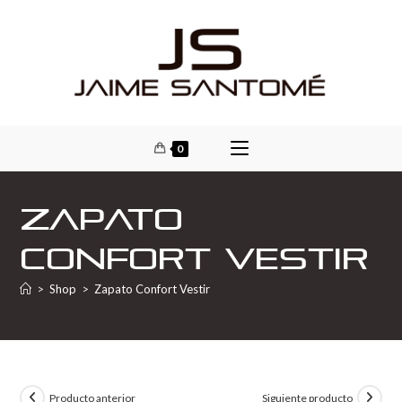
0
Zapato
Confort Vestir
>
Shop
>
Zapato Confort Vestir
Producto anterior
Siguiente producto