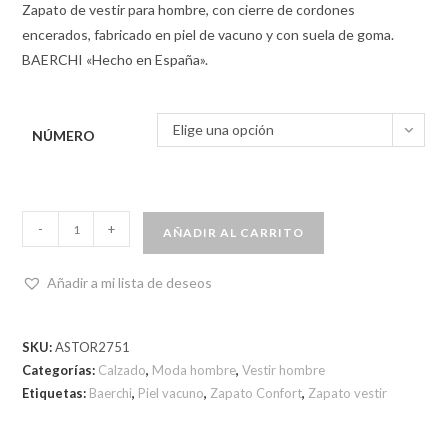
Zapato de vestir para hombre, con cierre de cordones
encerados, fabricado en piel de vacuno y con suela de goma.
BAERCHI «Hecho en España».
Elige una opción
NÚMERO
-
+
AÑADIR AL CARRITO
Añadir a mi lista de deseos
SKU:
ASTOR2751
Categorías:
Calzado
,
Moda hombre
,
Vestir hombre
Etiquetas:
Baerchi
,
Piel vacuno
,
Zapato Confort
,
Zapato vestir