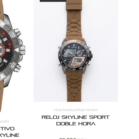
Moda hombre
,
Relojes hombre
Reloj Skyline Sport
hombre
Doble Hora
rtivo
kyline