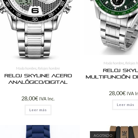
Moda hombre
,
Relojes 
Moda hombre
,
Relojes hombre
Reloj Skyl
Reloj Skyline Acero
Multifunción D
Analógico/Digital
28,00
€
IVA I
28,00
€
IVA Inc.
Leer más
Leer más
AGOTADO