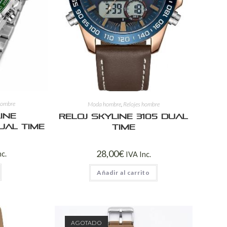
hombre
Moda hombre
,
Relojes hombre
ine
Reloj Skyline 3105 Dual
ual Time
Time
28,00
€
nc.
IVA Inc.
Añadir al carrito
AGOTADO