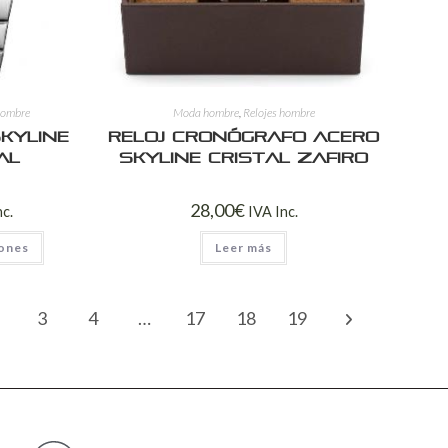
hombre
Moda hombre
,
Relojes hombre
kyline
Reloj Cronógrafo Acero
al
Skyline Cristal Zafiro
28,00
€
nc.
IVA Inc.
iones
Leer más
3
4
…
17
18
19