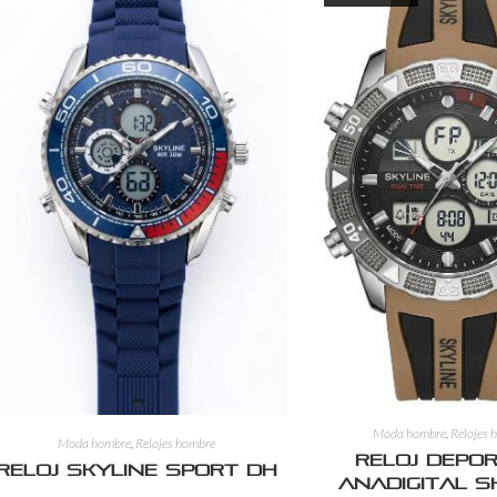
Moda hombre
,
Relojes 
Moda hombre
,
Relojes hombre
Reloj Depo
Reloj Skyline Sport DH
Anadigital S