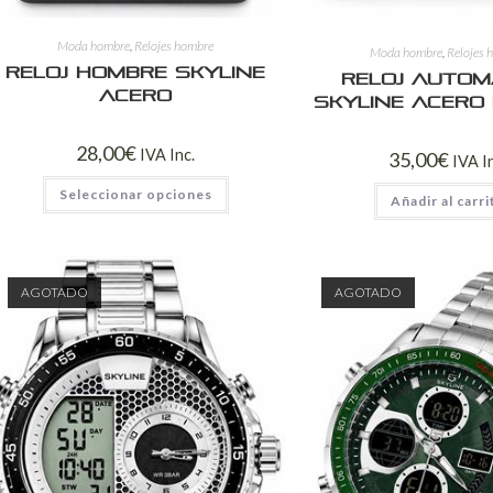
Moda hombre
,
Relojes hombre
Moda hombre
,
Relojes 
Reloj Hombre Skyline
Reloj Autom
Acero
Skyline Acero
28,00
€
IVA Inc.
35,00
€
IVA I
Seleccionar opciones
Añadir al carri
AGOTADO
AGOTADO