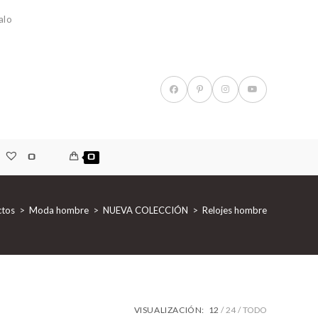
alo
0
0
ctos
>
Moda hombre
>
NUEVA COLECCIÓN
>
Relojes hombre
VISUALIZACIÓN:
12
24
TODO