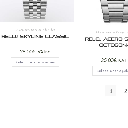
Moda hombre
,
Relojes hombre
Moda hombre
,
Relojes 
Reloj Skyline Classic
Reloj Acero S
Octogon
28,00
€
IVA Inc.
25,00
€
IVA I
Seleccionar opciones
Seleccionar opc
1
2