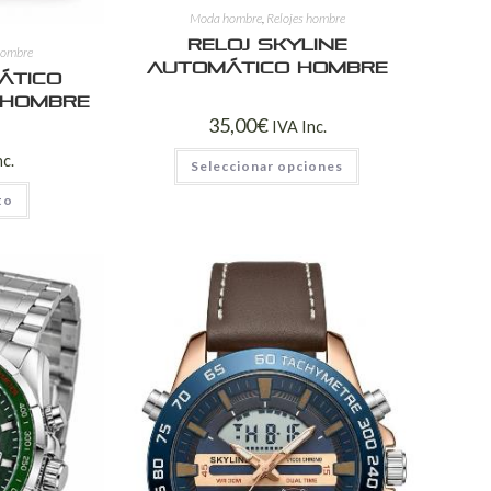
Moda hombre
,
Relojes hombre
Reloj Skyline
hombre
Automático Hombre
ático
 Hombre
35,00
€
IVA Inc.
nc.
Seleccionar opciones
to