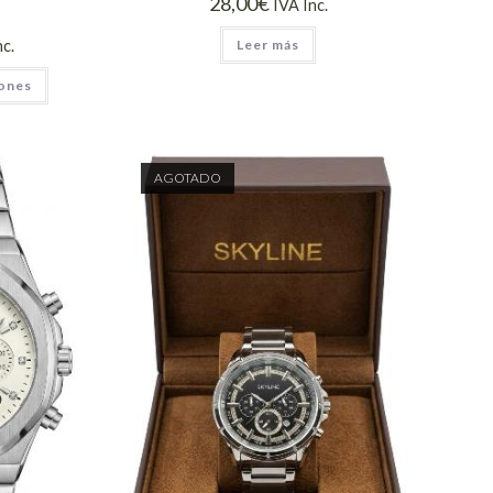
28,00
€
IVA Inc.
Leer más
nc.
iones
AGOTADO