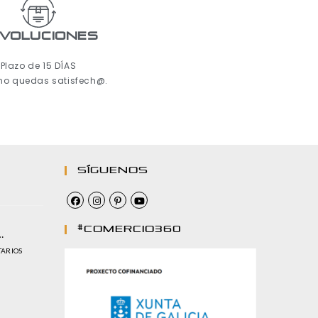
voluciones
Plazo de 15 DÍAS
 no quedas satisfech@.
Síguenos
#comercio360
…
TARIOS