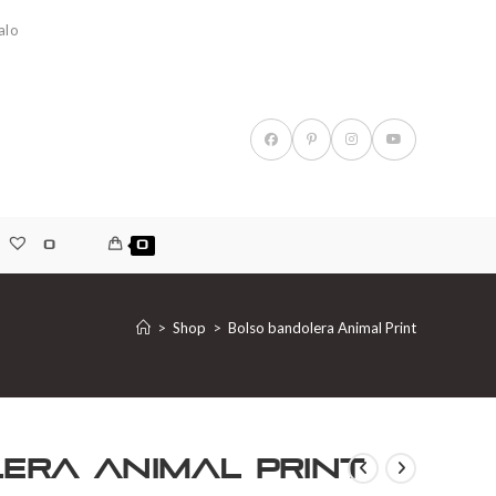
alo
0
0
>
Shop
>
Bolso bandolera Animal Print
era Animal Print