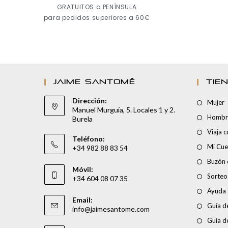
GRATUITOS a PENÍNSULA
para pedidos superiores a 60€
JAIME SANTOMÉ
TIE
Dirección:
Mujer
Manuel Murguía, 5. Locales 1 y 2.
Hombr
Burela
Viaja 
Teléfono:
Mi Cue
+34 982 88 83 54
Buzón 
Móvil:
Sorteo
+34 604 08 07 35
Ayuda
Email:
Guía de
info@jaimesantome.com
Guía d