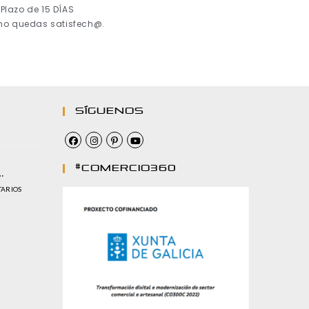
Plazo de 15 DÍAS
 no quedas satisfech@.
Síguenos
#comercio360
…
TARIOS