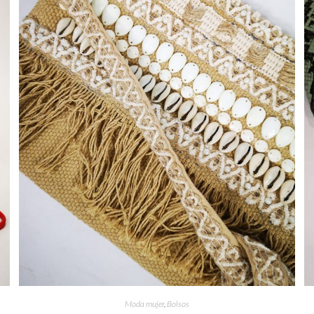
Moda mujer
,
Bolsos