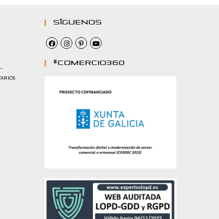
Síguenos
#comercio360
…
TARIOS