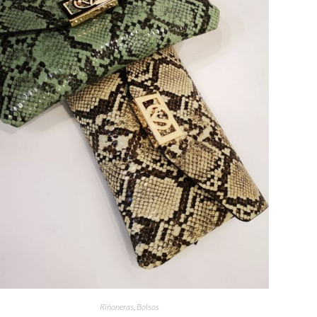
Riñoneras
,
Bolsos