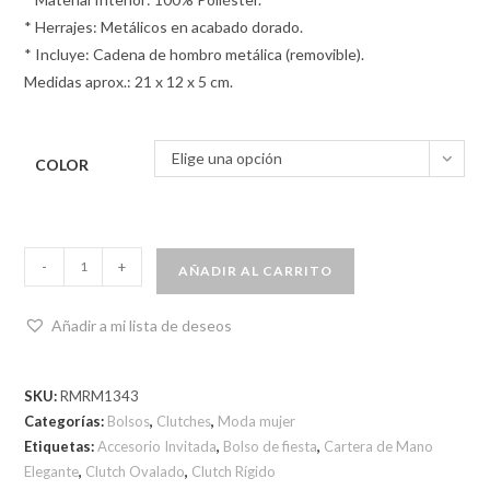
* Herrajes: Metálicos en acabado dorado.
* Incluye: Cadena de hombro metálica (removible).
Medidas aprox.: 21 x 12 x 5 cm.
Elige una opción
COLOR
-
+
AÑADIR AL CARRITO
Añadir a mi lista de deseos
SKU:
RMRM1343
Categorías:
Bolsos
,
Clutches
,
Moda mujer
Etiquetas:
Accesorio Invitada
,
Bolso de fiesta
,
Cartera de Mano
Elegante
,
Clutch Ovalado
,
Clutch Rígido