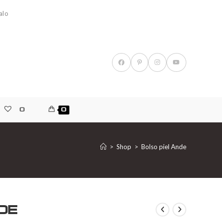
alo
0
0
>
Shop
>
Bolso piel Ande
de