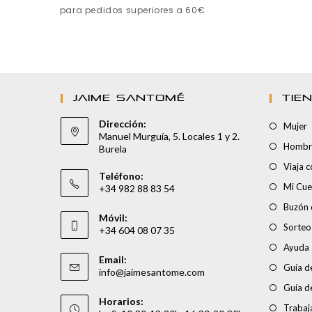
para pedidos superiores a 60€
JAIME SANTOMÉ
TIE
Dirección:
Mujer
Manuel Murguía, 5. Locales 1 y 2.
Hombr
Burela
Viaja 
Teléfono:
Mi Cue
+34 982 88 83 54
Buzón 
Móvil:
Sorteo
+34 604 08 07 35
Ayuda
Email:
Guía de
info@jaimesantome.com
Guía d
Horarios:
Trabaj