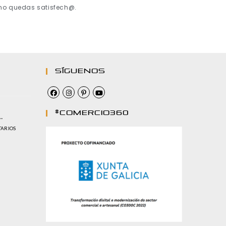
 no quedas satisfech@.
Síguenos
#comercio360
…
TARIOS