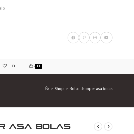
alo
0
0
>
Shop
>
Bolso shopper asa bolas
r asa bolas