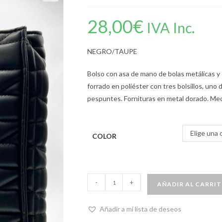
28,00
€
IVA Inc.
NEGRO/TAUPE
Bolso con asa de mano de bolas metálicas y 
forrado en poliéster con tres bolsillos, uno
pespuntes. Fornituras en metal dorado. Medid
Elige una 
COLOR
-
+
AÑADIR AL CARRI
Añadir a mi lista de deseos