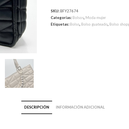
SKU:
BFY27674
Categorías:
Bolsos
,
Moda mujer
Etiquetas:
Bolso
,
Bolso guateado
,
Bolso shop
DESCRIPCIÓN
INFORMACIÓN ADICIONAL