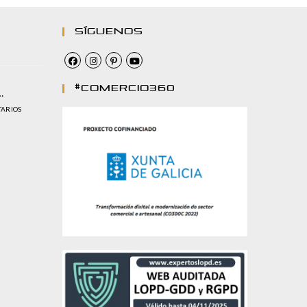
Síguenos
#comercio360
…
TARIOS