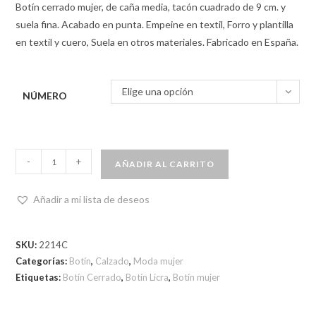
Botín cerrado mujer, de caña media, tacón cuadrado de 9 cm. y
suela fina. Acabado en punta. Empeine en textil, Forro y plantilla
en textil y cuero, Suela en otros materiales. Fabricado en España.
Elige una opción
NÚMERO
-
+
AÑADIR AL CARRITO
Añadir a mi lista de deseos
SKU:
2214C
Categorías:
Botín
,
Calzado
,
Moda mujer
Etiquetas:
Botín Cerrado
,
Botín Licra
,
Botín mujer