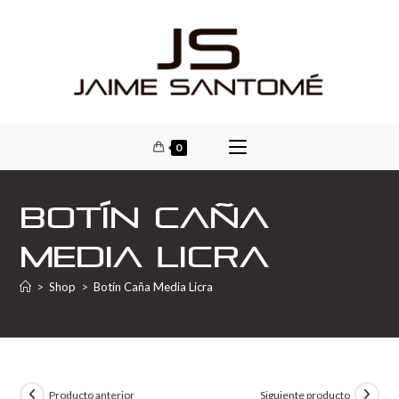
0
Botín Caña
Media Licra
>
Shop
>
Botín Caña Media Licra
Producto anterior
Siguiente producto