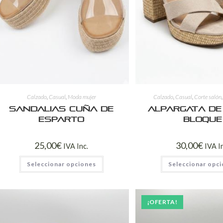
Calzado
,
Casual
,
Moda mujer
Calzado
,
Casual
,
Corte salón
Sandalias Cuña de
Alpargata de
Esparto
Bloque
25,00
€
30,00
€
IVA Inc.
IVA I
Seleccionar opciones
Seleccionar opc
¡OFERTA!