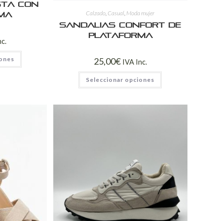
sta con
Calzado
,
Casual
,
Moda mujer
ma
Sandalias Confort de
Plataforma
nc.
iones
25,00
€
IVA Inc.
Seleccionar opciones