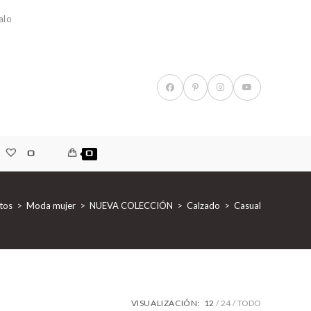
alo
0
0
tos
>
Moda mujer
>
NUEVA COLECCIÓN
>
Calzado
>
Casual
VISUALIZACIÓN:
12
24
TODO