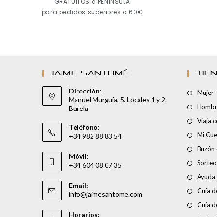
GRATUITOS a PENÍNSULA
para pedidos superiores a 60€
JAIME SANTOMÉ
TIE
Dirección:
Mujer
Manuel Murguía, 5. Locales 1 y 2.
Hombr
Burela
Viaja 
Teléfono:
Mi Cue
+34 982 88 83 54
Buzón 
Móvil:
Sorteo
+34 604 08 07 35
Ayuda
Email:
Guía de
info@jaimesantome.com
Guía d
Horarios: