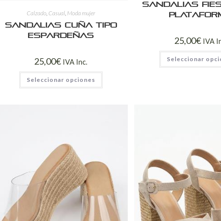
Sandalias Fie
Calzado
,
Casual
,
Moda mujer
Platafor
Sandalias Cuña Tipo
Espardeñas
25,00
€
IVA I
Seleccionar opc
25,00
€
IVA Inc.
Seleccionar opciones