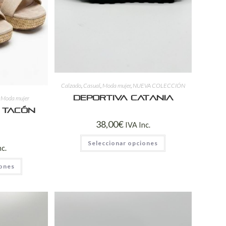
Calzado
,
Casual
,
Moda mujer
,
NUEVA COLECCIÓN
,
Moda mujer
Deportiva Catania
 Tacón
38,00
€
IVA Inc.
Seleccionar opciones
nc.
iones