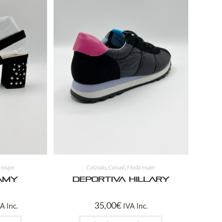
 mujer
Calzado
,
Casual
,
Moda mujer
Amy
Deportiva Hillary
35,00
€
A Inc.
IVA Inc.