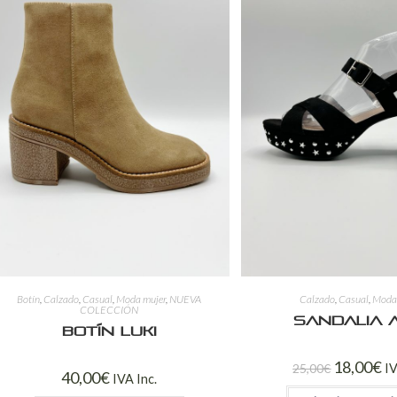
Botín
,
Calzado
,
Casual
,
Moda mujer
,
NUEVA
Calzado
,
Casual
,
Moda
COLECCIÓN
Sandalia 
Botín Luki
18,00
€
25,00
€
IV
40,00
€
IVA Inc.