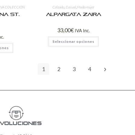
VA COLECCIÓN
Calzado
,
Casual
,
Moda mujer
na St.
Alpargata Zaira
33,00
€
IVA Inc.
nc.
Seleccionar opciones
iones
1
2
3
4
voluciones