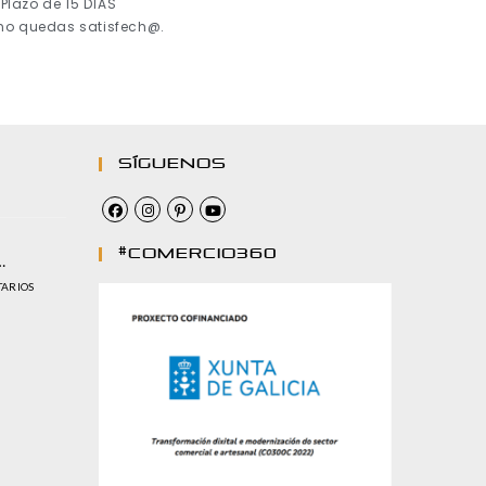
Plazo de 15 DÍAS
 no quedas satisfech@.
Síguenos
#comercio360
…
TARIOS