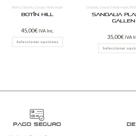
Botín
,
Calzado
,
Casual
,
Moda mujer
Calzado
,
Casual
,
Moda mujer
,
NUE
Botín Hill
Sandalia Pla
Gallen
45,00
€
IVA Inc.
35,00
€
IVA I
Seleccionar opciones
Seleccionar opc
pago seguro
De