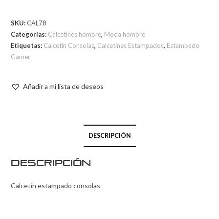
SKU:
CAL78
Categorías:
Calcetines hombre
,
Moda hombre
Etiquetas:
Calcetín Consolas
,
Calcetines Estampados
,
Estampado
Gamer
Añadir a mi lista de deseos
DESCRIPCIÓN
Descripción
Calcetín estampado consolas