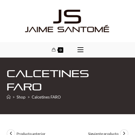
0
Calcetines
FARO
>
Shop
>
Calcetines FARO
Producto anterior
Siguiente producto