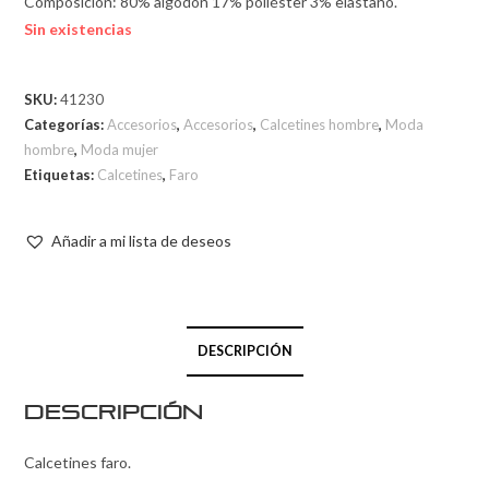
Composición: 80% algodón 17% poliéster 3% elastano.
Sin existencias
SKU:
41230
Categorías:
Accesorios
,
Accesorios
,
Calcetines hombre
,
Moda
hombre
,
Moda mujer
Etiquetas:
Calcetines
,
Faro
Añadir a mi lista de deseos
DESCRIPCIÓN
Descripción
Calcetines faro.