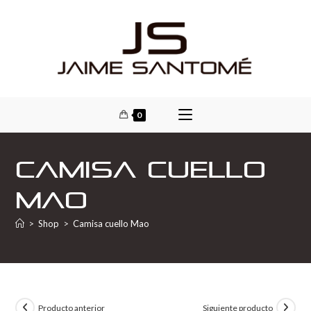
0
Camisa cuello
Mao
>
Shop
>
Camisa cuello Mao
Producto anterior
Siguiente producto