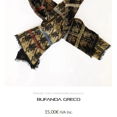
Bufanda / fular
,
Moda hombre
,
Accesorios
Bufanda Greco
15,00
€
IVA Inc.