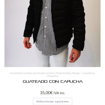
Acolchadas hombre
,
Acolchados hombre
,
Moda hombre
,
Abrigos / Cazadoras
,
Chaquetas
Guateado con capucha
35,00
€
IVA Inc.
Seleccionar opciones