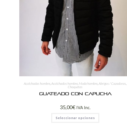
Acolchadas hombre
,
Acolchados hombre
,
Moda hombre
,
Abrigos / Cazadoras
,
Chaquetas
Guateado con capucha
35,00
€
IVA Inc.
Seleccionar opciones