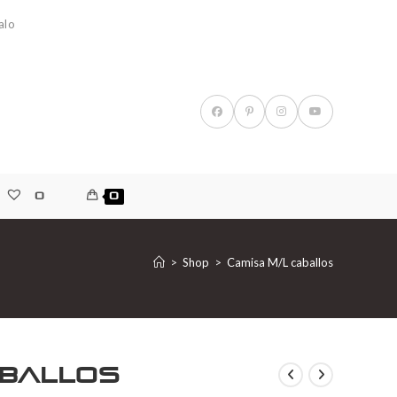
alo
0
0
>
Shop
>
Camisa M/L caballos
aballos