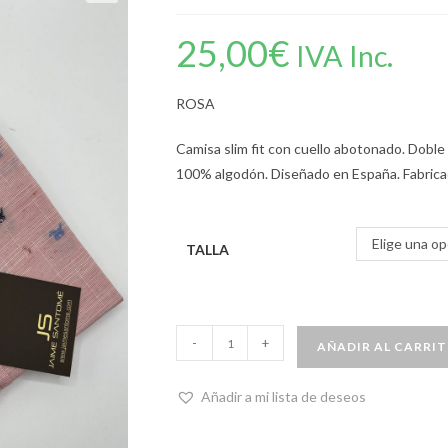
25,00
€
IVA Inc.
ROSA
Camisa slim fit con cuello abotonado. Dobl
100% algodón. Diseñado en España. Fabrica
Elige una op
TALLA
-
+
AÑADIR AL CARRI
Añadir a mi lista de deseos