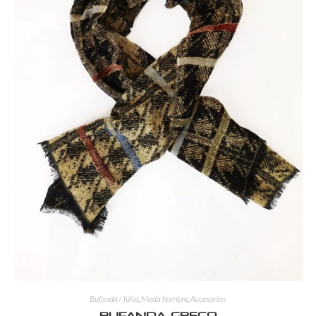
Bufanda / fular
,
Moda hombre
,
Accesorios