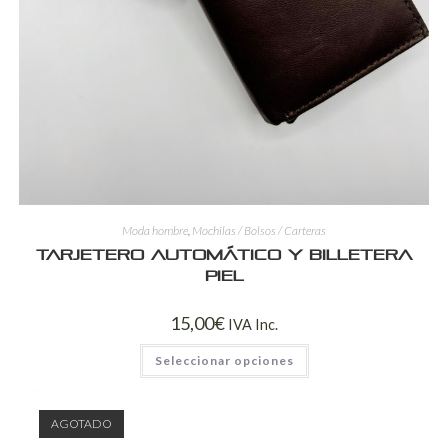
Moda hombre
,
Mochilas / Bolsos / Carteras
Tarjetero Automático y Billetera
Piel
15,00
€
IVA Inc.
Seleccionar opciones
AGOTADO