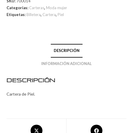
SKU:
700014
Categorías:
Carteras
,
Moda mujer
Etiquetas:
Billetera
,
Cartera
,
Piel
DESCRIPCIÓN
INFORMACIÓN ADICIONAL
Descripción
Cartera de Piel.