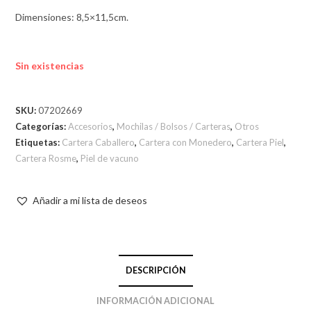
Dimensiones: 8,5×11,5cm.
Sin existencias
SKU:
07202669
Categorías:
Accesorios
,
Mochilas / Bolsos / Carteras
,
Otros
Etiquetas:
Cartera Caballero
,
Cartera con Monedero
,
Cartera Piel
,
Cartera Rosme
,
Piel de vacuno
Añadir a mi lista de deseos
DESCRIPCIÓN
INFORMACIÓN ADICIONAL