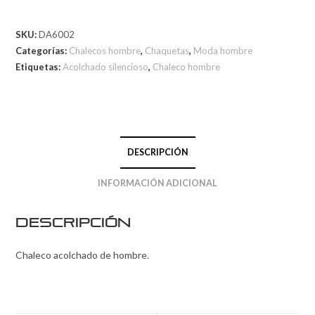
SKU:
DA6002
Categorías:
Chalecos hombre
,
Chaquetas
,
Moda hombre
Etiquetas:
Acolchado silencioso
,
Chaleco hombre
DESCRIPCIÓN
INFORMACIÓN ADICIONAL
Descripción
Chaleco acolchado de hombre.