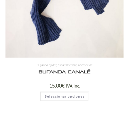
Bufanda / fular
,
Moda hombre
,
Accesorios
Bufanda canalé
15,00
€
IVA Inc.
Seleccionar opciones