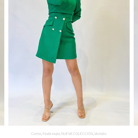
Cortos
,
Moda mujer
,
NUEVA COLECCIÓN
,
Vestidos