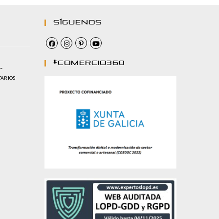
Síguenos
#comercio360
…
TARIOS