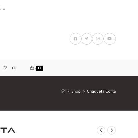
alo
0
0
>
Shop
>
Chaqueta Corta
rta