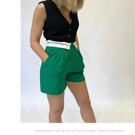
Moda mujer
,
NUEVA COLECCIÓN
,
Faldas / Shorts
,
Pantalones