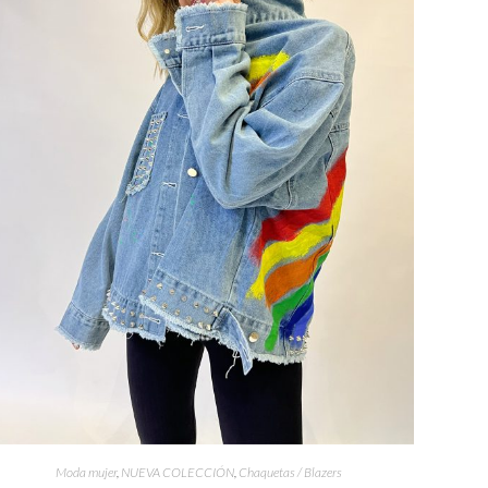
Moda mujer
,
NUEVA COLECCIÓN
,
Chaquetas / Blazers