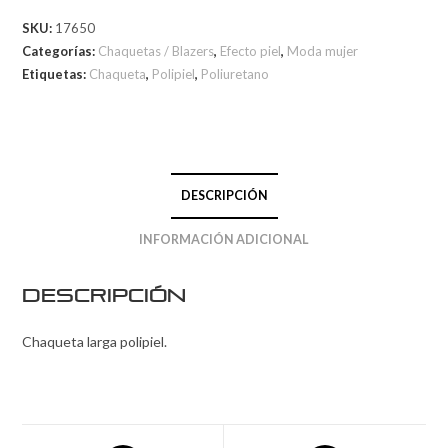
SKU:
17650
Categorías:
Chaquetas / Blazers
,
Efecto piel
,
Moda mujer
Etiquetas:
Chaqueta
,
Polipiel
,
Poliuretano
DESCRIPCIÓN
INFORMACIÓN ADICIONAL
Descripción
Chaqueta larga polipiel.