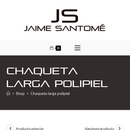
0
Chaqueta
larga polipiel
>
Shop
>
Chaqueta larga polipiel
Producto anterior
Siguiente producto