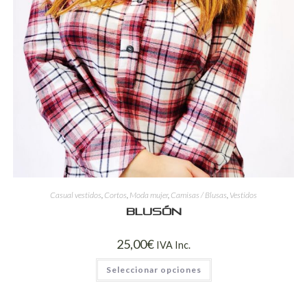
Casual vestidos
,
Cortos
,
Moda mujer
,
Camisas / Blusas
,
Vestidos
Blusón
25,00
€
IVA Inc.
Seleccionar opciones