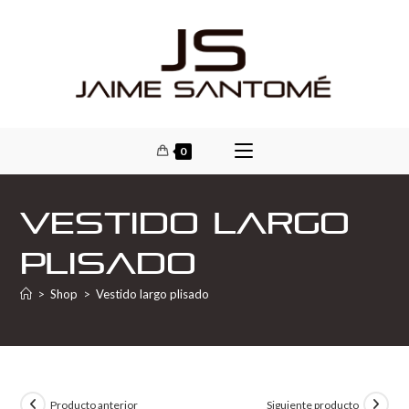
0
Vestido largo
plisado
>
Shop
>
Vestido largo plisado
Producto anterior
Siguiente producto