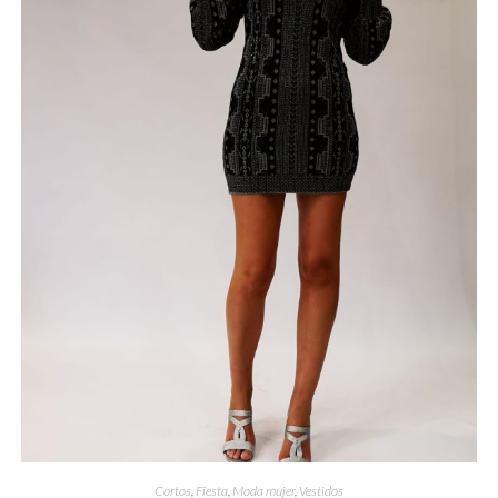
Cortos
,
Fiesta
,
Moda mujer
,
Vestidos