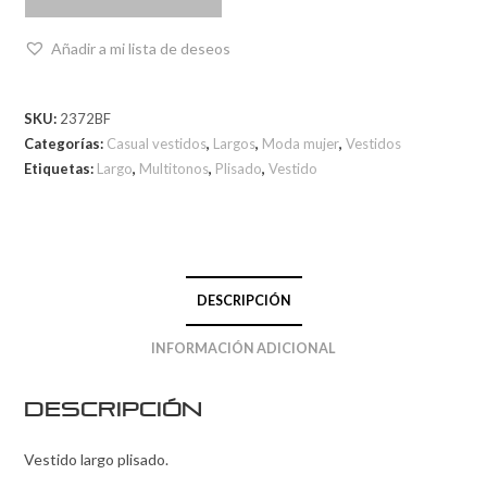
Añadir a mi lista de deseos
SKU:
2372BF
Categorías:
Casual vestidos
,
Largos
,
Moda mujer
,
Vestidos
Etiquetas:
Largo
,
Multitonos
,
Plisado
,
Vestido
DESCRIPCIÓN
INFORMACIÓN ADICIONAL
Descripción
Vestido largo plisado.