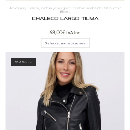
Acolchadas
,
Chalecos
,
Moda mujer
,
Abrigos / Cazadoras
,
Acolchados
,
Chaquetas /
Blazers
Chaleco largo Tilma
68,00
€
IVA Inc.
Seleccionar opciones
AGOTADO