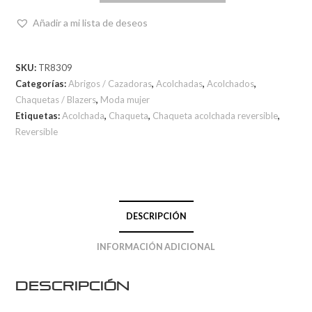
Añadir a mi lista de deseos
SKU:
TR8309
Categorías:
Abrigos / Cazadoras
,
Acolchadas
,
Acolchados
,
Chaquetas / Blazers
,
Moda mujer
Etiquetas:
Acolchada
,
Chaqueta
,
Chaqueta acolchada reversible
,
Reversible
DESCRIPCIÓN
INFORMACIÓN ADICIONAL
Descripción