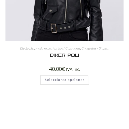
Efecto piel
,
Moda mujer
,
Abrigos / Cazadoras
,
Chaquetas / Blazers
Biker Poli
40,00
€
IVA Inc.
Seleccionar opciones