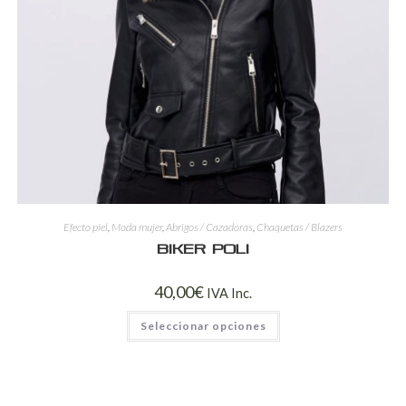
Efecto piel
,
Moda mujer
,
Abrigos / Cazadoras
,
Chaquetas / Blazers
Biker Poli
40,00
€
IVA Inc.
Seleccionar opciones