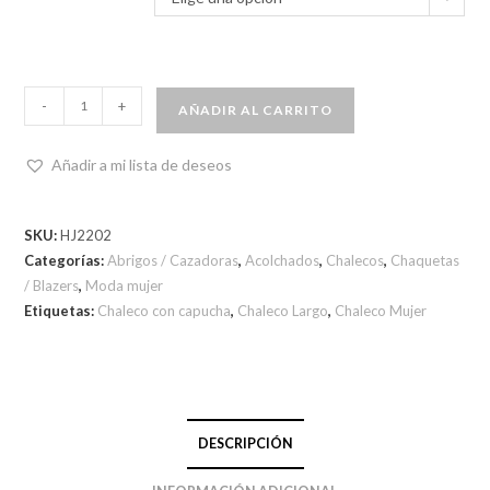
-
+
AÑADIR AL CARRITO
Añadir a mi lista de deseos
SKU:
HJ2202
Categorías:
Abrigos / Cazadoras
,
Acolchados
,
Chalecos
,
Chaquetas
/ Blazers
,
Moda mujer
Etiquetas:
Chaleco con capucha
,
Chaleco Largo
,
Chaleco Mujer
DESCRIPCIÓN