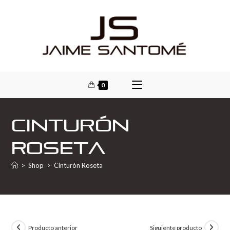
0
Cinturón
Roseta
>
Shop
>
Cinturón Roseta
Producto anterior
Siguiente producto