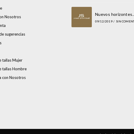
e
Nuevos horizontes
con Nosotros
09/12/2019
/
SIN COMEN
nta
de sugerencias
s
 tallas Mujer
e tallas Hombre
a con Nosotros