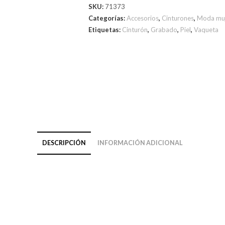
SKU:
71373
Categorías:
Accesorios
,
Cinturones
,
Moda mu
Etiquetas:
Cinturón
,
Grabado
,
Piel
,
Vaqueta
DESCRIPCIÓN
INFORMACIÓN ADICIONAL