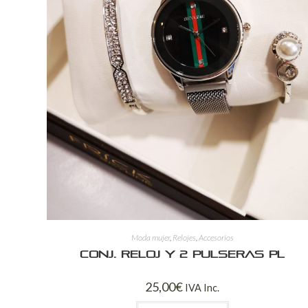
Moda mujer
,
Relojes
,
Accesorios
Conj. reloj y 2 pulseras PL
25,00
€
IVA Inc.