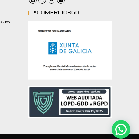
#comercio360
…
TARIOS