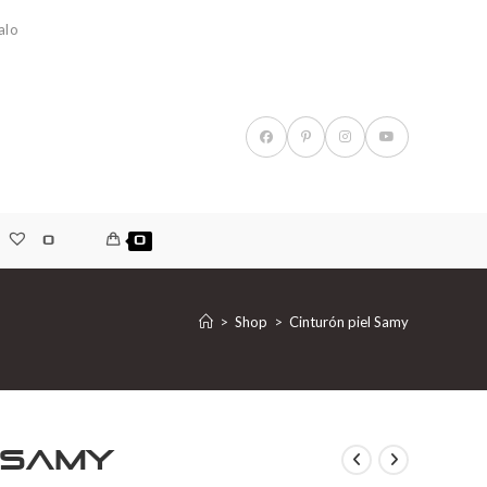
alo
0
0
>
Shop
>
Cinturón piel Samy
l Samy