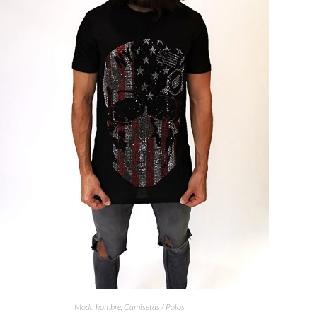
Moda hombre
,
Camisetas / Polos