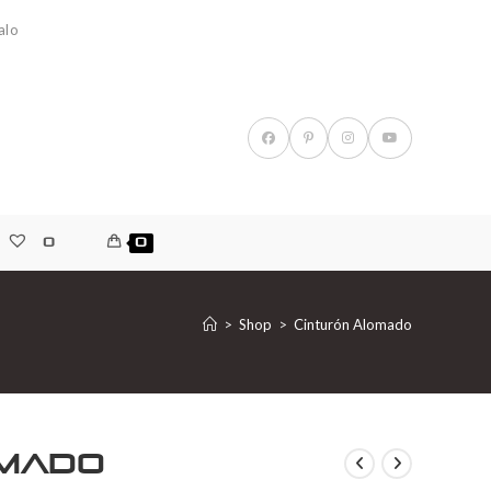
alo
0
0
>
Shop
>
Cinturón Alomado
omado