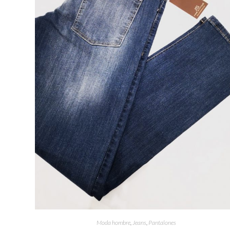
Moda hombre
,
Jeans
,
Pantalones