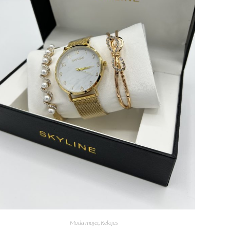
Moda mujer
,
Relojes