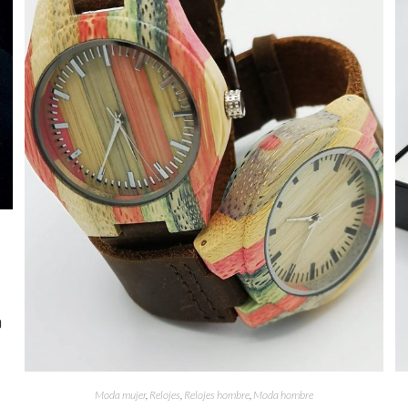
o
Moda mujer
,
Relojes
,
Relojes hombre
,
Moda hombre