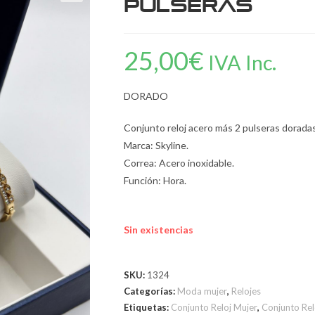
Pulseras
25,00
€
IVA Inc.
DORADO
Conjunto reloj acero más 2 pulseras doradas 
Marca: Skyline.
Correa: Acero inoxidable.
Función: Hora.
Sin existencias
SKU:
1324
Categorías:
Moda mujer
,
Relojes
Etiquetas:
Conjunto Reloj Mujer
,
Conjunto Rel