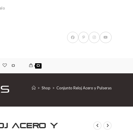
alo
0
0
as
>
Shop
>
Conjunto Reloj Acero y Pulseras
oj Acero y