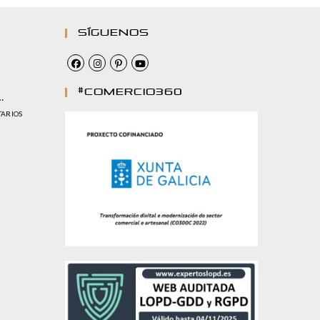
Síguenos
#comercio360
…
TARIOS