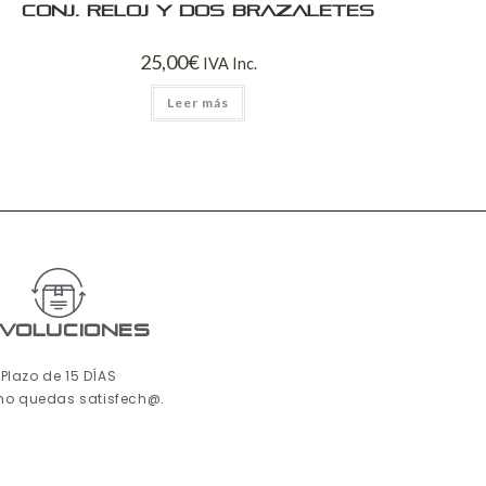
Conj. reloj y dos brazaletes
25,00
€
IVA Inc.
Leer más
voluciones
Plazo de 15 DÍAS
 no quedas satisfech@.