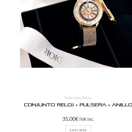
Moda mujer
,
Relojes
Conjunto reloj + pulsera + anill
35,00
€
IVA Inc.
Leer más