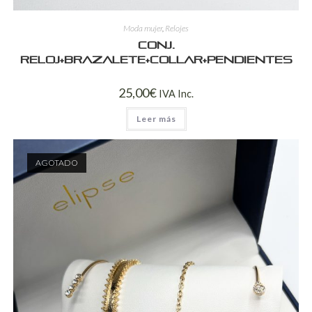
Moda mujer
,
Relojes
Conj.
reloj+brazalete+collar+pendientes
25,00
€
IVA Inc.
Leer más
AGOTADO