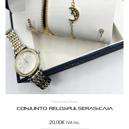
Moda mujer
,
Relojes
Conjunto reloj+pulseras+caja
20,00
€
IVA Inc.