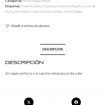
Categorías:
Moda mujer
,
Relojes
Etiquetas:
Conjunto Reloj y Pulseras
,
Estuche de Regalo
,
Joyas de
Acero
,
Movimiento Japonés
,
Reloj Skyline
,
Set de Regalo
Añadir a mi lista de deseos
DESCRIPCIÓN
Descripción
¡El regalo perfecto o el capricho ideal para el día a día!