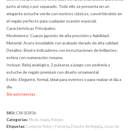
junto al reloj o por separado. Todo ello se presenta en un
elegante estuche verde con motivos clásicos, convirtiéndolo en
el regalo perfecto para cualquier ocasión especial.
Características Principales:
Movimiento: Cuarzo japonés de alta precisión y fiabilidad.
Material: Acero inoxidable con acabado dorado de alta calidad.
Detalles: Bisel e indicadores con incrustaciones de brillantes;
esfera con numeración romana.
Incluye: Reloj analógico, 2 pulseras a juego con pedrería y
estuche de regalo premium con diseño ornamental.
Estilo: Elegante, formal, ideal para eventos o para realzar el día a
día.
Sin existencias
SKU:
CSK-B2836
Categorías:
Moda mujer
,
Relojes
Etiquetas:
Conjunto Reloj y Pulseras
,
Estuche de Regalo
,
Joyas de