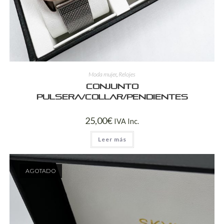
Moda mujer
,
Relojes
Conjunto
pulsera/collar/pendientes
25,00
€
IVA Inc.
Leer más
AGOTADO