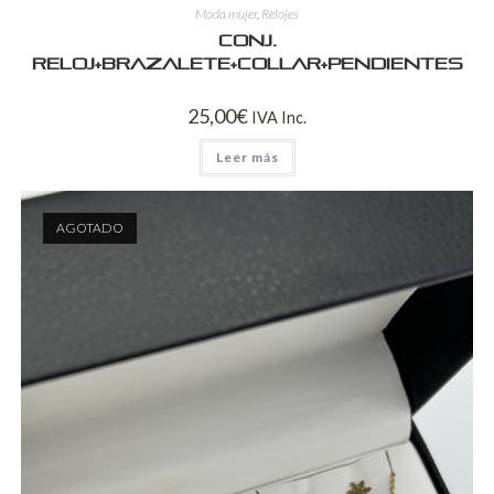
Moda mujer
,
Relojes
Conj.
reloj+brazalete+collar+pendientes
25,00
€
IVA Inc.
Leer más
AGOTADO