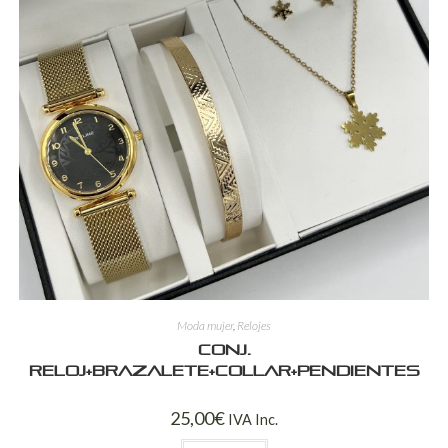
Moda mujer
,
Relojes
Conj.
reloj+brazalete+collar+pendientes
25,00
€
IVA Inc.