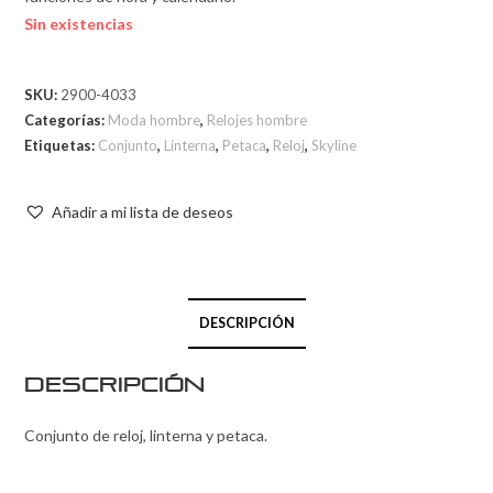
Sin existencias
SKU:
2900-4033
Categorías:
Moda hombre
,
Relojes hombre
Etiquetas:
Conjunto
,
Linterna
,
Petaca
,
Reloj
,
Skyline
Añadir a mi lista de deseos
DESCRIPCIÓN
Descripción
Conjunto de reloj, linterna y petaca.