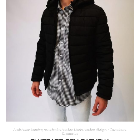
Acolchadas hombre
,
Acolchados hombre
,
Moda hombre
,
Abrigos / Cazadoras
,
Chaquetas