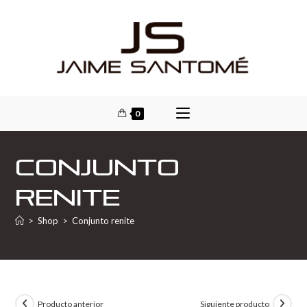
0
Conjunto
renite
>
Shop
>
Conjunto renite
Producto anterior
Siguiente producto