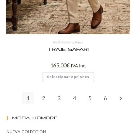
Moda hombre
,
Trajes
TRAJE SAFARI
165,00
€
IVA Inc.
Seleccionar opciones
1
2
3
4
5
6
MODA HOMBRE
NUEVA COLECCIÓN