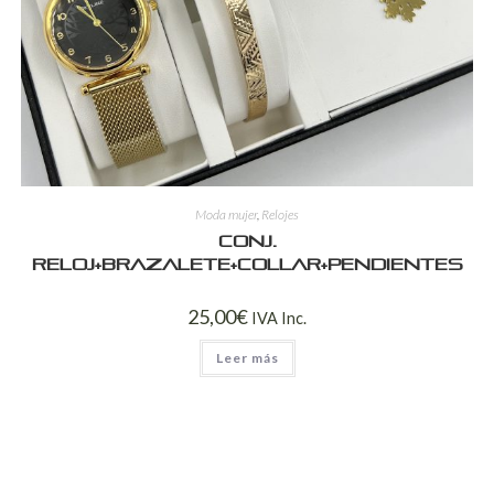
Moda mujer
,
Relojes
Conj.
reloj+brazalete+collar+pendientes
25,00
€
IVA Inc.
Leer más