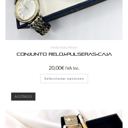
Moda mujer
,
Relojes
Conjunto reloj+pulseras+caja
20,00
€
IVA Inc.
Seleccionar opciones
AGOTADO