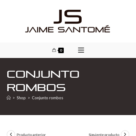
0
Conjunto
rombos
>
Shop
>
Conjunto rombos
Producto anterior
Siguiente producto