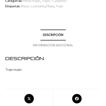
Categorías:
Moda mujer
,
Trajes / Conjuntos
Etiquetas:
Blazer y pantalón
,
Mujer
,
Traje
DESCRIPCIÓN
INFORMACIÓN ADICIONAL
Descripción
Traje mujer.