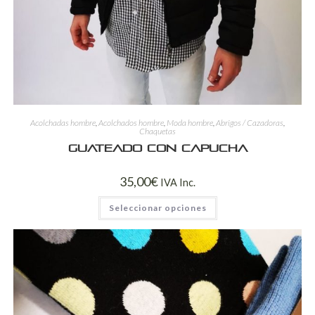
Acolchadas hombre
,
Acolchados hombre
,
Moda hombre
,
Abrigos / Cazadoras
,
Chaquetas
Guateado con capucha
35,00
€
IVA Inc.
Seleccionar opciones