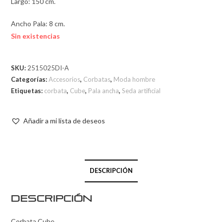
Largo: 150 cm.
Ancho Pala: 8 cm.
Sin existencias
SKU:
2515025DI-A
Categorías:
Accesorios
,
Corbatas
,
Moda hombre
Etiquetas:
corbata
,
Cube
,
Pala ancha
,
Seda artificial
Añadir a mi lista de deseos
DESCRIPCIÓN
Descripción
Corbata Cube.